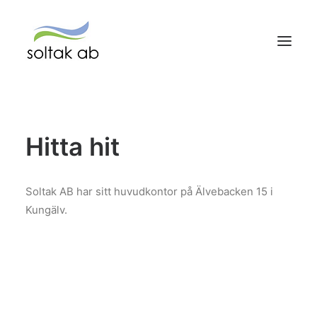
HEM
Hitta hit
VÅRA TJÄNSTER
KUND HOS OSS
Soltak AB har sitt huvudkontor på Älvebacken 15 i
Kungälv.
OM SOLTAK AB
SOLTAK Kundservice
Search