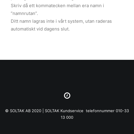
Skriv då ett kommatecken mellan era namn i
”namnrutan”.
Ditt namn lagras inte i vårt system, utan raderas
automatiskt vid dagens slut.
© SOLTAK AB 2020 | SOLTAK Kundservice telefonnummer 010-33
13 000