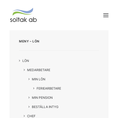
MENY – LÖN
HEM
VÅRA TJÄNSTER
LÖN
MEDARBETARE
KUND HOS OSS
MIN LÖN
OM SOLTAK AB
FERIEARBETARE
SOLTAK Kundservice
MIN PENSION
BESTÄLLA INTYG
Search
CHEF